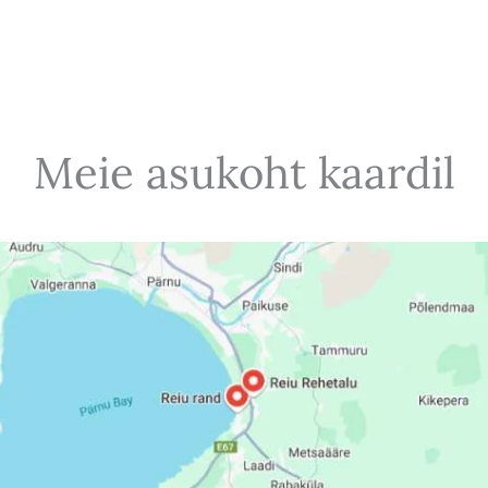
s
o
l
e
k
*
Meie asukoht kaardil