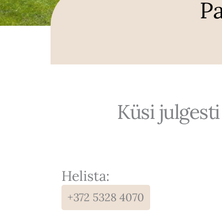
P
Küsi julges
Helista:
+372 5328 4070