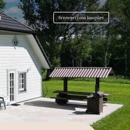
t
Broneeri oma kuupäev