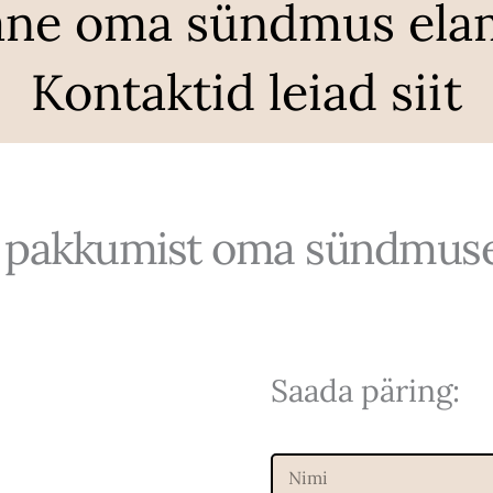
ane oma sündmus ela
Kontaktid leiad siit
ti pakkumist oma sündmus
Saada päring:
N
i